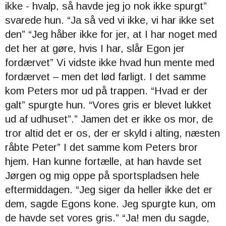
ikke - hvalp, så havde jeg jo nok ikke spurgt”
svarede hun. “
Ja så ved vi ikke, vi har ikke set
den” “
Jeg håber ikke for jer, at I har noget med
det her at gøre, hvis I har, slår Egon jer
fordærvet”
Vi vidste ikke hvad hun mente med
fordærvet – men det lød farligt.
I det samme
kom Peters mor ud på trappen. “Hvad er der
galt” spurgte hun. “
Vores gris er blevet lukket
ud af udhuset”.”
Jamen det er ikke os mor, de
tror altid det er os, der er skyld i alting, næsten
råbte Peter” I
det samme kom Peters bror
hjem. Han kunne fortælle, at han havde set
Jørgen og mig oppe på sportspladsen hele
eftermiddagen. “
Jeg siger da heller ikke det er
dem, sagde Egons kone.
Jeg spurgte kun, om
de havde set vores gris.” “
Ja! men du sagde,