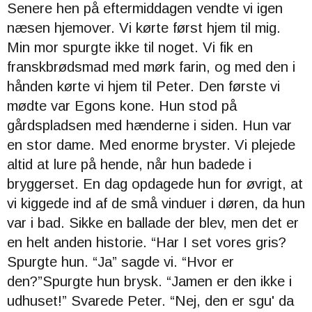
Senere hen på eftermiddagen vendte vi igen
næsen hjemover.
Vi kørte først hjem til mig.
Min mor spurgte ikke til noget. Vi fik en
franskbrødsmad med mørk farin, og med den i
hånden kørte vi hjem til Peter.
Den første vi
mødte var Egons kone. Hun stod på
gårdspladsen med hænderne i siden. Hun var
en stor dame. Med enorme bryster. Vi plejede
altid at lure på hende, når hun badede i
bryggerset. En dag opdagede hun for øvrigt, at
vi kiggede ind af de små vinduer i døren, da hun
var i bad. Sikke en ballade der blev, men det er
en helt anden historie. “
Har I set vores gris?
Spurgte hun. “
Ja” sagde vi. “
Hvor er
den?”Spurgte hun brysk. “
Jamen er den ikke i
udhuset!” Svarede Peter. “
Nej, den er sgu' da