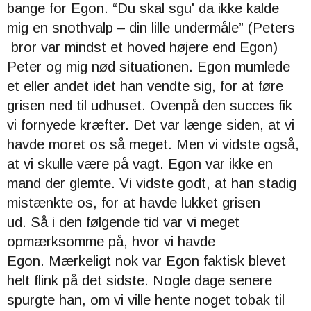
bange for Egon. “
Du skal sgu' da ikke kalde
mig en snothvalp – din lille undermåle” (Peters
bror var mindst et hoved højere end Egon)
Peter
og mig nød situationen.
Egon mumlede
et eller andet idet han vendte sig, for at føre
grisen ned til udhuset.
Ovenpå den succes fik
vi fornyede kræfter. Det var længe siden, at vi
havde moret os så meget.
Men vi vidste også,
at vi skulle være på vagt. Egon var ikke en
mand der glemte. Vi vidste godt, at han stadig
mistænkte os, for at havde lukket grisen
ud.
Så i den følgende tid var vi meget
opmærksomme på, hvor vi havde
Egon.
Mærkeligt nok var Egon faktisk blevet
helt flink på det sidste. Nogle dage senere
spurgte han, om vi ville hente noget tobak til