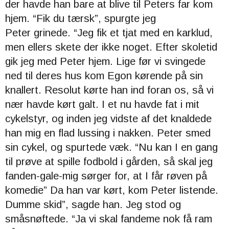
der havde han bare at blive til Peters far kom
hjem. “
Fik du tærsk”, spurgte jeg
Peter
grinede. “Jeg fik et tjat med en karklud,
men ellers skete der ikke noget.
Efter skoletid
gik jeg med Peter hjem. Lige før vi svingede
ned til deres hus kom Egon kørende på sin
knallert. Resolut kørte han ind foran os, så vi
nær havde kørt galt. I et nu havde fat i mit
cykelstyr, og inden jeg vidste af det knaldede
han mig en flad lussing i nakken. Peter smed
sin cykel, og spurtede væk. “
Nu kan I en gang
til prøve at spille fodbold i gården, så skal jeg
fanden-gale-mig sørger for, at I får røven på
komedie”
Da han var kørt, kom Peter listende.
Dumme skid”, sagde han.
Jeg stod og
småsnøftede. “
Ja vi skal fandeme nok få ram