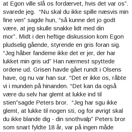
at Egon ville slå os fordærvet, hvis det var os”.
svarede jeg. “
Nu skal du ikke spille næsvis min
fine ven” sagde hun, “så kunne det jo godt
være, at jeg skulle snakke lidt med din
mor”.
Midt i den heftige diskussion kom Egon
pludselig gående, styrende en gris foran sig.
“
Jeg håber fandeme ikke det er jer, der har
lukket min gris ud” Han nærmest spyttede
ordene ud.
Grisen havde gået rundt i Olsens
have, og nu var han sur. “
Det er ikke os, råbte
vi i munden på hinanden. “
Det kan da også
være du selv har glemt at lukke ind til
stien”sagde Peters bror. “
Jeg har sgu ikke
glemt, at lukke til nogen sti, og for øvrigt skal
du ikke blande dig - din snothvalp” Peters
bror
som snart fyldte 18 år, var på ingen måde