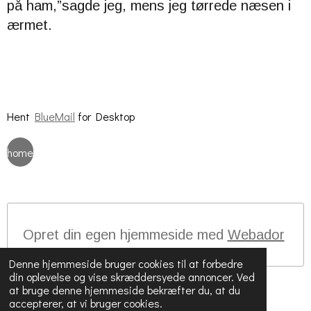
på ham,”sagde jeg, mens jeg tørrede næsen i
ærmet.
Hent
BlueMail
for Desktop
home
Opret din egen hjemmeside med
Webador
Denne hjemmeside bruger cookies til at forbedre
din oplevelse og vise skræddersyede annoncer. Ved
at bruge denne hjemmeside bekræfter du, at du
accepterer, at vi bruger cookies.