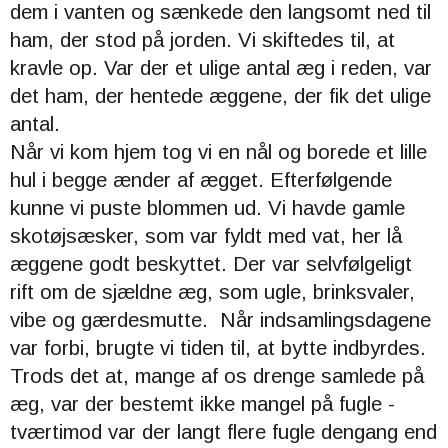
dem i vanten og sænkede den langsomt ned til
ham, der stod på jorden. Vi skiftedes til, at
kravle op. Var der et ulige antal æg i reden, var
det ham, der hentede æggene, der fik det ulige
antal.
Når vi kom hjem tog vi en nål og borede et lille
hul i begge ænder af ægget. Efterfølgende
kunne vi puste blommen ud. Vi havde gamle
skotøjsæsker, som var fyldt med vat, her lå
æggene godt beskyttet. Der var selvfølgeligt
rift om de sjældne æg, som ugle, brinksvaler,
vibe og gærdesmutte. Når indsamlingsdagene
var forbi, brugte vi tiden til, at bytte indbyrdes.
Trods det at, mange af os drenge samlede på
æg, var der bestemt ikke mangel på fugle -
tværtimod var der langt flere fugle dengang end