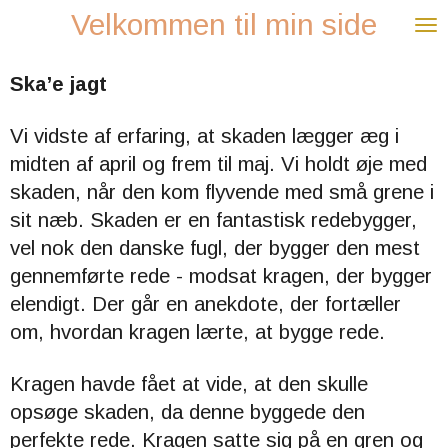
Velkommen til min side
Spring
til
hovedindhold
Ska’e
jagt
Vi vidste af erfaring, at skaden lægger æg i
midten af april og frem til maj. Vi holdt øje med
skaden, når den kom flyvende med små grene i
sit næb. Skaden er en fantastisk redebygger,
vel nok den danske fugl, der bygger den mest
gennemførte rede - modsat kragen, der bygger
elendigt. Der går en anekdote, der fortæller
om, hvordan kragen lærte, at bygge rede.
Kragen havde fået at vide, at den skulle
opsøge skaden, da denne byggede den
perfekte rede. Kragen satte sig på en gren og