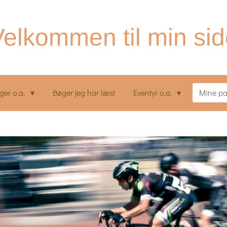
elkommen til min si
nger o.a.
Bøger jeg har læst
Eventyr o.a.
Mine pa