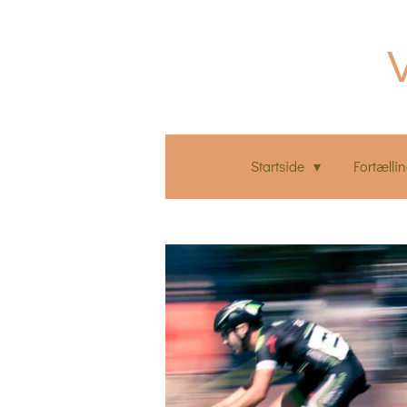
Spring
til
V
hovedindhold
Startside
Fortælli