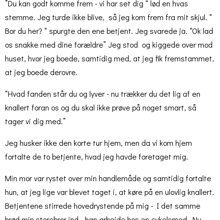
”Du kan godt komme frem - vi har set dig “ lød en hvas
stemme. Jeg turde ikke blive, så jeg kom frem fra mit skjul. “
Bor du her? “ spurgte den ene betjent. Jeg svarede ja. “Ok lad
os snakke med dine forældre” Jeg stod og kiggede over mod
huset, hvor jeg boede, samtidig med, at jeg fik fremstammet,
at jeg boede derovre.
“Hvad fanden står du og lyver - nu trækker du det lig af en
knallert foran os og du skal ikke prøve på noget smart, så
tager vi dig med.”
Jeg husker ikke den korte tur hjem, men da vi kom hjem
fortalte de to betjente, hvad jeg havde foretaget mig.
Min mor var rystet over min handlemåde og samtidig fortalte
hun, at jeg lige var blevet taget i, at køre på en ulovlig knallert.
Betjentene stirrede hovedrystende på mig - I det samme
brød min storebror ind - han arbejde hos en cykelsmed. Nu