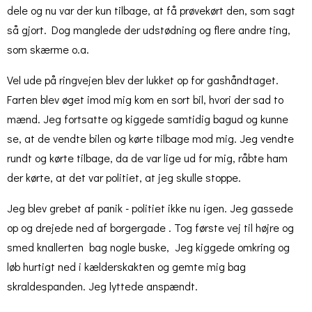
dele og nu var der kun tilbage, at få prøvekørt den, som sagt
så gjort. Dog manglede der udstødning og flere andre ting,
som skærme o.a.
Vel ude på ringvejen blev der lukket op for gashåndtaget.
Farten blev øget imod mig kom en sort bil, hvori der sad to
mænd. Jeg fortsatte og kiggede samtidig bagud og kunne
se, at de vendte bilen og kørte tilbage mod mig. Jeg vendte
rundt og kørte tilbage, da de var lige ud for mig, råbte ham
der kørte, at det var politiet, at jeg skulle stoppe.
Jeg blev grebet af panik - politiet ikke nu igen. Jeg gassede
op og drejede ned af borgergade . Tog første vej til højre og
smed knallerten bag nogle buske, Jeg kiggede omkring og
løb hurtigt ned i kælderskakten og gemte mig bag
skraldespanden. Jeg lyttede anspændt.