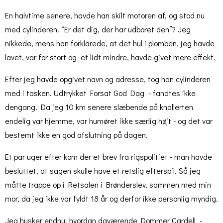
En halvtime senere, havde han skilt motoren af, og stod nu
med cylinderen. “Er det dig, der har udboret den”? Jeg
nikkede, mens han forklarede, at det hul i plomben, jeg havde
lavet, var for stort og et lidt mindre, havde givet mere effekt.
Efter jeg havde opgivet navn og adresse, tog han cylinderen
med i tasken. Udtrykket Forsat God Dag - fandtes ikke
dengang. Da jeg 10 km senere slæbende på knallerten
endelig var hjemme, var humøret ikke særlig højt - og det var
bestemt ikke en god afslutning på dagen.
Et par uger efter kom der et brev fra rigspolitiet - man havde
besluttet, at sagen skulle have et retslig efterspil. Så jeg
måtte trappe op i Retsalen i Brønderslev, sammen med min
mor, da jeg ikke var fyldt 18 år og derfor ikke personlig myndig.
Jeg husker endnu, hvordan daværende Dommer Cardell -