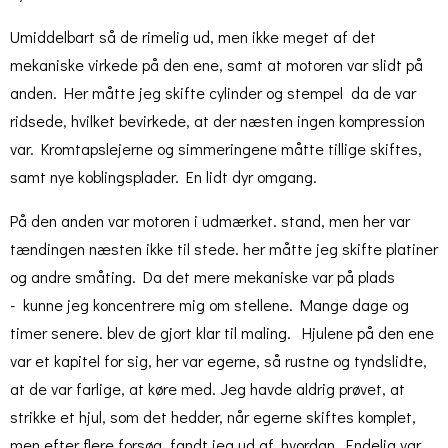
Umiddelbart så de rimelig ud, men ikke meget af det
mekaniske virkede på den ene, samt at motoren var slidt på
anden. Her måtte jeg skifte cylinder og stempel da de var
ridsede, hvilket bevirkede, at der næsten ingen kompression
var. Kromtapslejerne og simmeringene måtte tillige skiftes,
samt nye koblingsplader. En lidt dyr omgang.
På den anden var motoren i udmærket. stand, men her var
tændingen næsten ikke til stede. her måtte jeg skifte platiner
og andre småting. Da det mere mekaniske var på plads
- kunne jeg koncentrere mig om stellene. Mange dage og
timer senere. blev de gjort klar til maling. Hjulene på den ene
var et kapitel for sig, her var egerne, så rustne og tyndslidte,
at de var farlige, at køre med. Jeg havde aldrig prøvet, at
strikke et hjul, som det hedder, når egerne skiftes komplet,
men efter flere forsøg, fandt jeg ud af, hvordan. Endelig var