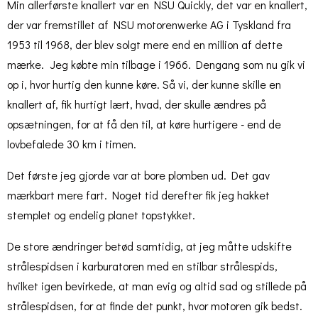
Min allerførste knallert var en NSU Quickly, det var en knallert,
der var fremstillet af NSU motorenwerke AG i Tyskland fra
1953 til 1968, der blev solgt mere end en million af dette
mærke. Jeg købte min tilbage i 1966. Dengang som nu gik vi
op i, hvor hurtig den kunne køre. Så vi, der kunne skille en
knallert af, fik hurtigt lært, hvad, der skulle ændres på
opsætningen, for at få den til, at køre hurtigere - end de
lovbefalede 30 km i timen.
Det første jeg gjorde var at bore plomben ud. Det gav
mærkbart mere fart. Noget tid derefter fik jeg hakket
stemplet og endelig planet topstykket.
De store ændringer betød samtidig, at jeg måtte udskifte
strålespidsen i karburatoren med en stilbar strålespids,
hvilket igen bevirkede, at man evig og altid sad og stillede på
strålespidsen, for at finde det punkt, hvor motoren gik bedst.