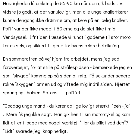
Hastigheden lå omkring de 85-90 km når den gik bedst. Vi
vidste jo godt. at det var ulovligt, men alle unge knallertkører
kunne dengang ikke drømme om, at køre på en lovlig knallert.
Politi var der ikke meget i 60’erne og da slet ikke i midt i
Vendsyssel. I fritiden fræsede vi rundt i gaderne til stor moro
for os selv, og sikkert til gene for byens ældre befolkning.
En sommeraften på vej hjem fra arbejdet, mens jeg sad
foroverbøjet, for at stille på strålespidsen - bemærkede jeg en
sort “skygge” komme op på siden af mig. Få sekunder senere
rakte “skyggen” armen ud og viftede mig indtil siden. Hjertet
sprang op i halsen. Satans……..politiet
“Goddag unge mand - du kører da lige lovligt stærkt. “øøh - ja”
. Mere fik jeg ikke sagt. Han gik hen til sin motorcykel og kom
lidt efter tilbage med noget værktøj. “Har du pillet ved den”?
“Lidt” svarede jeg, knap hørligt.