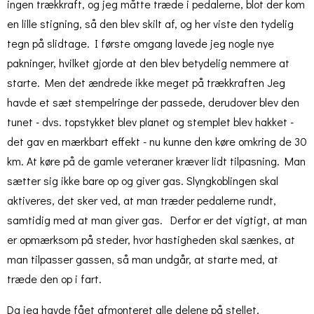
ingen trækkraft, og jeg måtte træde i pedalerne, blot der kom
en lille stigning, så den blev skilt af, og her viste den tydelig
tegn på slidtage. I første omgang lavede jeg nogle nye
pakninger, hvilket gjorde at den blev betydelig nemmere at
starte. Men det ændrede ikke meget på trækkraften Jeg
havde et sæt stempelringe der passede, derudover blev den
tunet - dvs. topstykket blev planet og stemplet blev hakket -
det gav en mærkbart effekt - nu kunne den køre omkring de 30
km. At køre på de gamle veteraner kræver lidt tilpasning. Man
sætter sig ikke bare op og giver gas. Slyngkoblingen skal
aktiveres, det sker ved, at man træder pedalerne rundt,
samtidig med at man giver gas. Derfor er det vigtigt, at man
er opmærksom på steder, hvor hastigheden skal sænkes, at
man tilpasser gassen, så man undgår, at starte med, at
træde den op i fart.
Da jeg havde fået afmonteret alle delene på stellet,