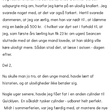
udspurgte mig om, hvorfor jeg kørte på en ulovlig knallert. Jeg
svarede noget med, at det var også forkert. Hertil svarede
dommeren, at jeg var ærlig, men han var nødt til , at idømme
mig en bøde på 500 kr. -( hvilket var dyrt set i forhold til, at
jeg, som første års lærling kun fik 23 kr. om ugen) Seancen
sluttede med at den unge mand lovede, at han aldrig ville
køre ulovligt mere. Sådan stod det, at læse i avisen - dagen
efter.
Del 2,
Nu skulle man jo tro, at den unge mand, havde lært af
historien, og at ulovligheder ikke betaler sig.
Nogle uger senere, havde jeg fået fat i en anden cylinder til
Quicklyen. En såkaldt tysker cylinder - udboret helt perfekt.
Midt i sommerferien, var jeg færdig med, at montere de nye